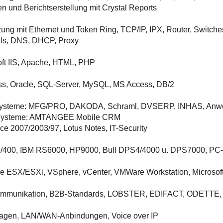
n und Berichtserstellung mit Crystal Reports
ung mit Ethernet und Token Ring, TCP/IP, IPX, Router, Switch
lls, DNS, DHCP, Proxy
oft IIS, Apache, HTML, PHP
ss, Oracle, SQL-Server, MySQL, MS Access, DB/2
steme: MFG/PRO, DAKODA, Schraml, DVSERP, INHAS, Anwen
ysteme: AMTANGEE Mobile CRM
ce 2007/2003/97, Lotus Notes, IT-Security
/400, IBM RS6000, HP9000, Bull DPS4/4000 u. DPS7000, PC-
 ESX/ESXi, VSphere, vCenter, VMWare Workstation, Microsof
mmunikation, B2B-Standards, LOBSTER, EDIFACT, ODETTE,
agen, LAN/WAN-Anbindungen, Voice over IP