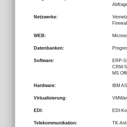
Abfrage
Netzwerke:
Vernetz
Firewa
WEB:
Micros
Datenbanken:
Progre
Software:
ERP-Sy
CRM-S
MS Offi
Hardware:
IBM AS
Virtualisierung:
VMWare
EDI:
EDI-Ko
Telekommunikation:
TK-Anl